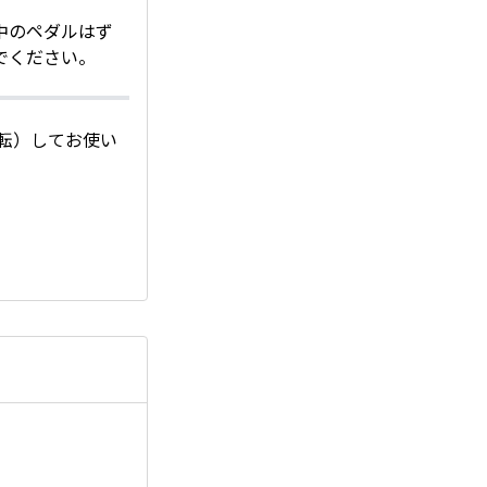
中のペダルはず
でください。
転）してお使い