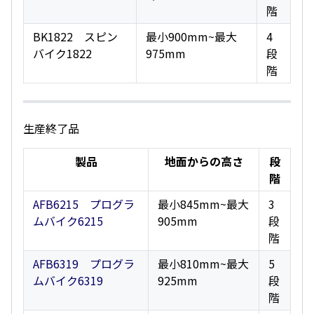
階
BK1822 スピン
最小900mm~最大
4
バイク1822
975mm
段
階
生産終了品
製品
地面からの高さ
段
階
AFB6215 プログラ
最小845mm~最大
3
ムバイク6215
905mm
段
階
AFB6319 プログラ
最小810mm~最大
5
ムバイク6319
925mm
段
階