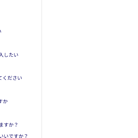
い
購入したい
てください
すか
来ますか？
ばいいですか？