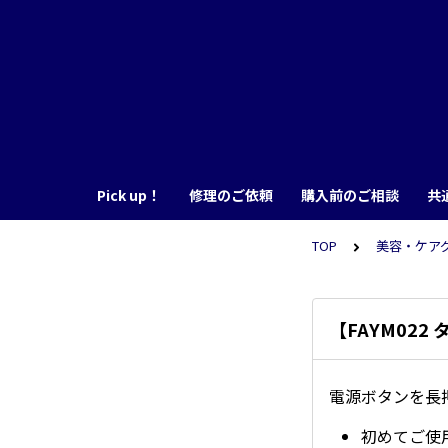
Pick up！
修理のご依頼
購入前のご相談
共
TOP
美容・ケア
【FAYM02
電源ボタンを長
初めてご使