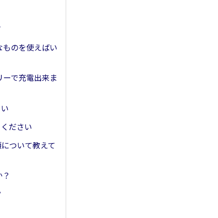
て
どんなものを使えばい
ッテリーで充電出来ま
さい
えてください
種類について教えて
か？
？