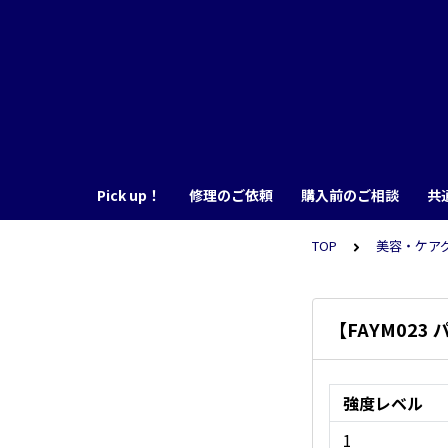
Pick up！
修理のご依頼
購入前のご相談
共
TOP
美容・ケア
【FAYM02
強度レベル
1