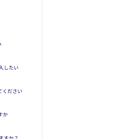
い
購入したい
てください
すか
来ますか？