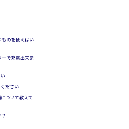
て
どんなものを使えばい
ッテリーで充電出来ま
さい
えてください
種類について教えて
か？
？